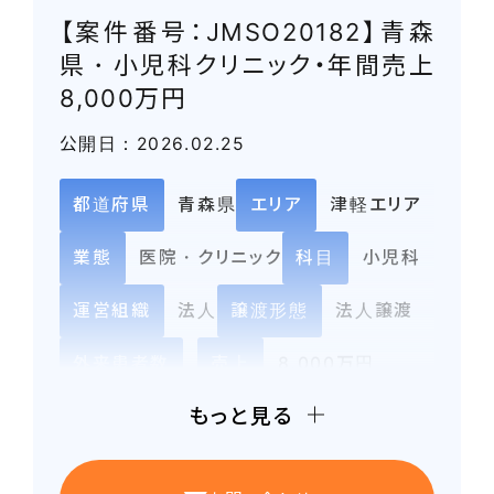
【案件番号：JMSO20182】青森
県・小児科クリニック・年間売上
8,000万円
公開日：2026.02.25
都道府県
青森県
エリア
津軽エリア
業態
医院・クリニック
科目
小児科
運営組織
法人
譲渡形態
法人譲渡
外来患者数
売上
8,000万円
もっと見る
営業利益
3,100万円
譲渡額
3,780万円