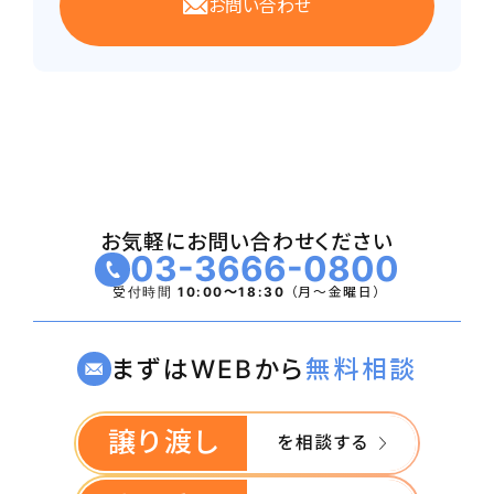
お問い合わせ
現在は新患受付を抑えた営業をしている
ため伸び代は充分あり
出資持分ありの医療法人。譲渡額に土地
建物も含む。
近隣に小児科専門クリニックの競合がな
く安定したマーケット
お気軽にお問い合わせください
03-3666-0800
受付時間
10:00〜18:30
（月〜金曜日）
まずはWEBから
無料相談
譲り渡し
を相談する