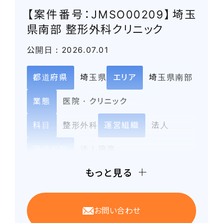
【案件番号：JMSO00209】埼玉
県南部 整形外科クリニック
公開日：2026.07.01
都道府県
埼玉県
エリア
埼玉県南部
業態
医院・クリニック
科目
整形外科
運営組織
法人
譲渡形態
法人譲渡
もっと見る
外来患者数
約90名/日
売上
約10,000万円弱
お問い合わせ
約2,000万円弱（修正営業利