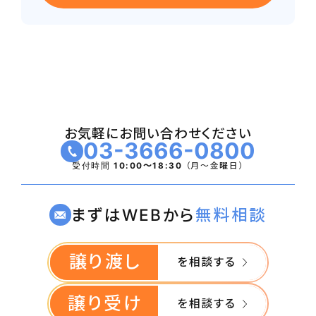
営業利益
益）
譲渡額
7,000万円
⾧年当地で開業しており経営が安定して
います
お気軽にお問い合わせください
出資持分ありの医療法人です
03-3666-0800
早期譲渡希望
受付時間
10:00〜18:30
（月〜金曜日）
まずはWEBから
無料相談
譲り渡し
を相談する
譲り受け
を相談する